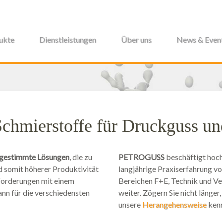
ukte
Dienstleistungen
Über uns
News & Even
Gießereitechnik
Industrie- und Kühlschmierstoffe
Industriereiniger
Neue Partnerschaft
Klimaneutral
ISO
chmierstoffe für Druckguss un
abgestimmte Lösungen
, die zu
PETROGUSS
beschäftigt hoch
 somit höherer Produktivität
langjährige Praxiserfahrung v
sforderungen mit einem
Bereichen F+E, Technik und Ve
ann für die verschiedensten
weiter. Zögern Sie nicht länger,
unsere
Herangehensweise
ken